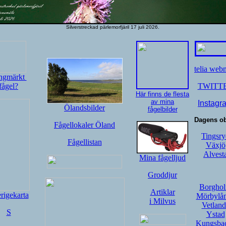
Silverstreckad pärlemorfjäril 17 juli 2026.
telia web
ngmärkt
fågel?
TWITT
Här finns de flesta
av mina
Instagr
Ölandsbilder
fågelbilder
Dagens o
Fågellokaler Öland
Tingsry
Fågellistan
Växjö
Alvest
Mina fågelljud
Groddjur
Borgho
Artiklar
rigekarta
Mörbylå
i Milvus
Vetland
S
Ystad
Kungsba