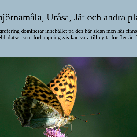
björnamåla, Uråsa, Jät och andra pla
tografering dominerar innehållet på den här sidan men här finn
bbplatser som förhoppningsvis kan vara till nytta för fler än 