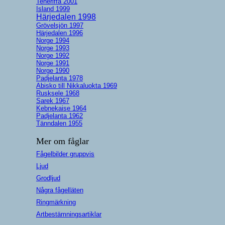
Teneriffa 2001
Island 1999
Härjedalen 1998
Grövelsjön 1997
Härjedalen 1996
Norge 1994
Norge 1993
Norge 1992
Norge 1991
Norge 1990
Padjelanta 1978
Abisko till Nikkaluokta 1969
Rusksele 1968
Sarek 1967
Kebnekaise 1964
Padjelanta 1962
Tänndalen 1955
Mer om fåglar
Fågelbilder gruppvis
Ljud
Grodljud
Några fågelläten
Ringmärkning
Artbestämningsartiklar