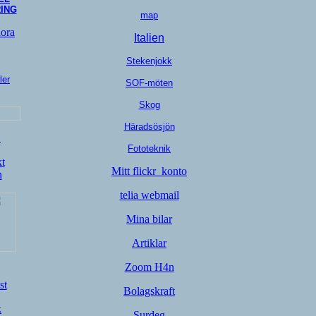
ING
map
lora
Italien
Stekenjokk
ler
SOF-möten
Skog
Häradsösjön
E
Fototeknik
t
Mitt flickr_konto
n
telia webmail
Mina bilar
Artiklar
Zoom H4n
st
Bolagskraft
k
Surdeg