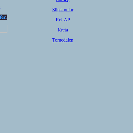
t
Slipsknutar
Rrk AP
Kreta
Tornedalen