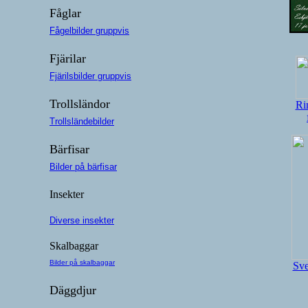
Fåglar
Fågelbilder gruppvis
Fjärilar
Fjärilsbilder gruppvis
Trollsländor
Ri
Trollsländebilder
Bärfisar
Bilder på bärfisar
Insekter
Diverse insekter
Skalbaggar
Bilder på skalbaggar
Sve
Däggdjur