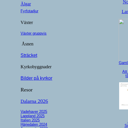
No
Älgar
Fyrfotadjur
Lan
Växter
Växter gruppvis
Åsnen
Sträcket
Gaml
Kyrkobyggnader
Att
f
Bilder på kyrkor
Resor
larna 2026
Da
Vadehaver 2025
Lappland 2025
Italien 2025
Härjedalen 2024
Si