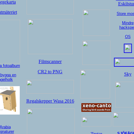
rgekarta
Eskilstu
tmäteriet
Store mo
Mindre
hackspe
OS
Filmscanner
a fotoalbum
CR2 to PNG
Sky
 bygga en
ågelholk
Regalskepper Wasa 2016
Arabia
gnaturer
Trutar
SJÖFÅG