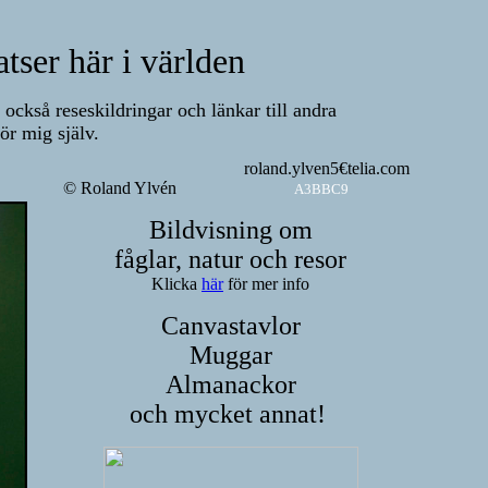
tser här i världen
s också reseskildringar och
länkar till andra
för mig själv.
roland.ylven5€telia.com
© Roland Ylvén
A3BBC9
Bildvisning om
fåglar, natur och resor
Klicka
här
för mer info
Canvastavlor
Muggar
Almanackor
och mycket annat!