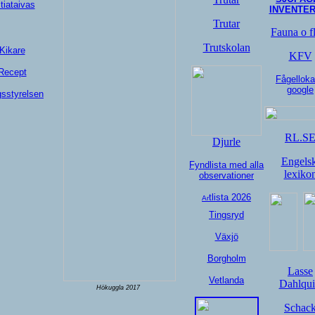
tiataivas
INVENTER
Trutar
Fauna o f
Trutskolan
Kikare
KFV
Recept
Fågelloka
google
sstyrelsen
RL.S
Djurle
Engelsk
Fyndlista med alla
lexiko
observationer
tlista 202
6
Ar
Tingsryd
Växjö
Borgholm
Lasse
Vetlanda
Dahlqui
Hökuggla 2017
Schac