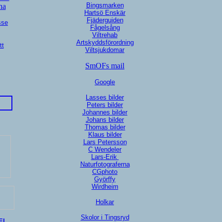
Bingsmarken
na
Hartsö Enskär
Fjäderguiden
sse
Fågelsång
Viltrehab
Artskyddsförordning
tt
Viltsjukdomar
SmOFs mail
Google
Lasses bilder
Peters bilder
Johannes bilder
Johans bilder
Thomas bilder
Klaus bilder
Lars Petersson
C Wendeler
Lars-Erik
Naturfotograferna
CGphoto
Györffy
Wirdheim
Holkar
Skolor i Tingsryd
EL