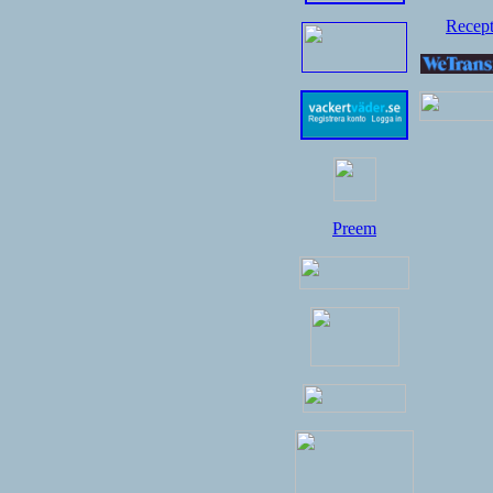
Recep
Preem