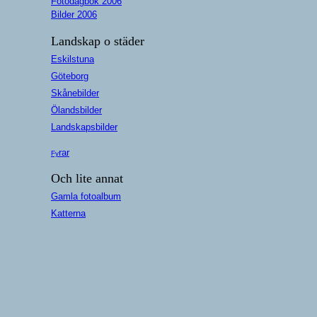
Fotodagbok 2006
Bilder 2006
Landskap o städer
Eskilstuna
Göteborg
Skånebilder
Ölandsbilder
Landskapsbilder
rar
Fy
Och lite annat
Gamla fotoalbum
Katterna