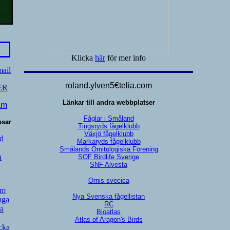
Klicka
här
för mer info
mail
roland.ylven5€telia.com
ER
Länkar till andra webbplatser
am
Fåglar i Småland
bsar
Tingsryds fågelklubb
Växjö fågelklubb
d
Markaryds fågelklubb
Smålands Ornitologiska Förening
a
SOF Birdlife Sverige
SNF Alvesta
Ornis svecica
lm
Nya Svenska fågellistan
nga
RC
a
Bioatlas
Atlas of Aragon's Birds
cka