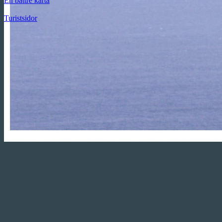
En bättre karta
Turistsidor