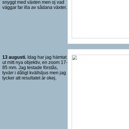
snyggt med växten men oj vad
väggar far illa av sådana växter.
13 augusti.
Idag har jag hämtat
ut mitt nya objektiv, en zoom 17-
85 mm. Jag testade förstås,
tyvärr i dåligt kvällsljus men jag
tycker att resultatet är okej.