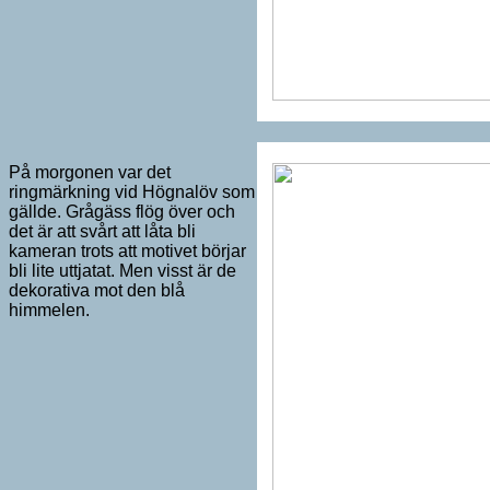
På morgonen var det
ringmärkning vid Högnalöv som
gällde. Grågäss flög över och
det är att svårt att låta bli
kameran trots att motivet börjar
bli lite uttjatat. Men visst är de
dekorativa mot den blå
himmelen.