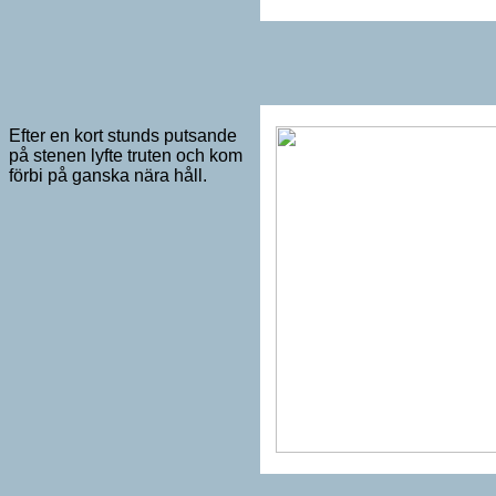
Efter en kort stunds putsande
på stenen lyfte truten och kom
förbi på ganska nära håll.