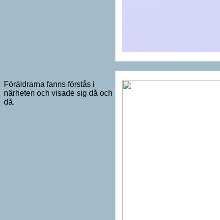
Föräldrarna fanns förstås i
närheten och visade sig då och
då.