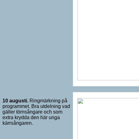
10 augusti.
Ringmärkning på
programmet. Bra utdelning vad
gäller törnsångare och som
extra krydda den här unga
kärrsångaren.