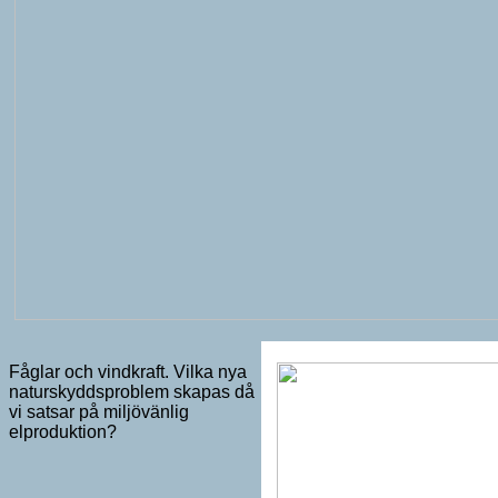
Fåglar och vindkraft. Vilka nya
naturskyddsproblem skapas då
vi satsar på miljövänlig
elproduktion?