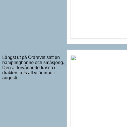
Längst ut på Örarevet satt en
hämplinghanne och småsjöng.
Den är förvånande fräsch i
dräkten trots att vi är inne i
augusti.