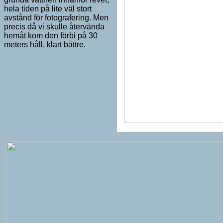
hela tiden på lite väl stort
avstånd för fotografering. Men
precis då vi skulle återvända
hemåt kom den förbi på 30
meters håll, klart bättre.