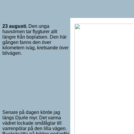
23 augusti.
Den unga
havsörnen tar flygturer allt
längre från boplatsen. Den här
gången fanns den över
kilometern iväg, kretsande över
bilvägen.
Senare på dagen körde jag
längs Djurle myr. Det varma
vädret lockade småfåglar till
varrenpölar på den lilla vägen.
Buskskvätta på bilden nedanför