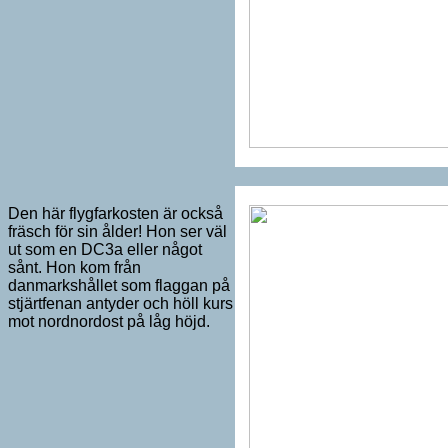
Den här flygfarkosten är också
fräsch för sin ålder! Hon ser väl
ut som en DC3a eller något
sånt. Hon kom från
danmarkshållet som flaggan på
stjärtfenan antyder och höll kurs
mot nordnordost på låg höjd.