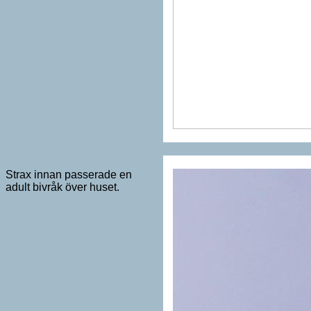
Strax innan passerade en
adult bivråk över huset.