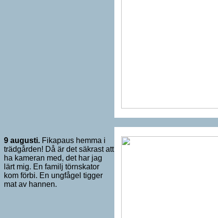
9 augusti.
Fikapaus hemma i
trädgården! Då är det säkrast att
ha kameran med, det har jag
lärt mig. En familj törnskator
kom förbi. En ungfågel tigger
mat av hannen.