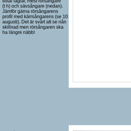
tiotal fåglar, mest rörsångare
(t h) och sävsångare (nedan).
Jämför gärna rörsångarens
profil med kärrsångarens (se 10
augusti). Det är svårt att se nån
skillnad men rörsångaren ska
ha längre näbb!