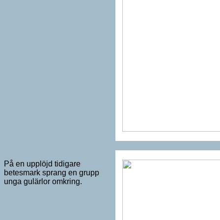
På en upplöjd tidigare
betesmark sprang en grupp
unga gulärlor omkring.