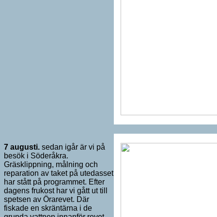
7 augusti.
sedan igår är vi på
besök i Söderåkra.
Gräsklippning, målning och
reparation av taket på utedasset
har stått på programmet. Efter
dagens frukost har vi gått ut till
spetsen av Örarevet. Där
fiskade en skräntärna i de
grunda vattnen innanför revet,