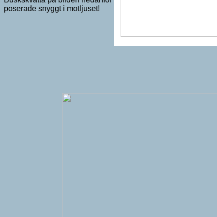
poserade snyggt i motljuset!