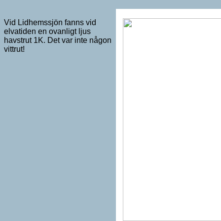
Vid Lidhemssjön fanns vid
elvatiden en ovanligt ljus
havstrut 1K. Det var inte någon
vittrut!