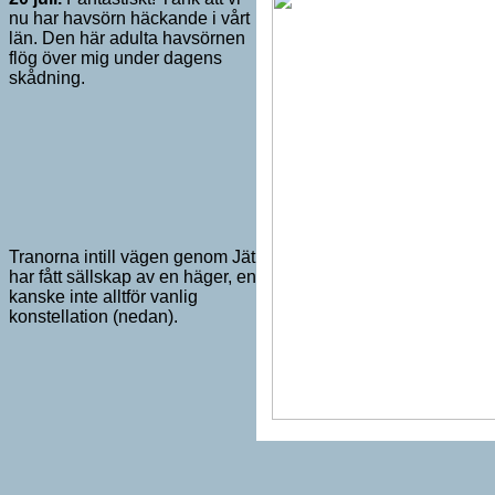
nu har havsörn häckande i vårt
län. Den här adulta havsörnen
flög över mig under dagens
skådning.
Tranorna intill vägen genom Jät
har fått sällskap av en häger, en
kanske inte alltför vanlig
konstellation (nedan).