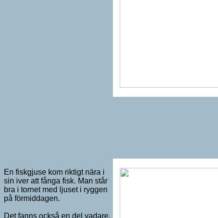
En fiskgjuse kom riktigt nära i
sin iver att fånga fisk. Man står
bra i tornet med ljuset i ryggen
på förmiddagen.
Det fanns också en del vadare,