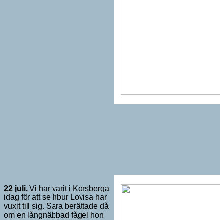
22 juli.
Vi har varit i Korsberga
idag för att se hbur Lovisa har
vuxit till sig. Sara berättade då
om en långnäbbad fågel hon