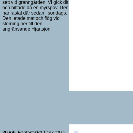
sett vid granngården. Vi gick dit
och hittade då en myrspov. Den
har rastat där sedan i söndags.
Den letade mat och flög vid
störning ner till den
angränsande Hjärtsjön.
20 juli.
Fantastiskt! Tänk att vi