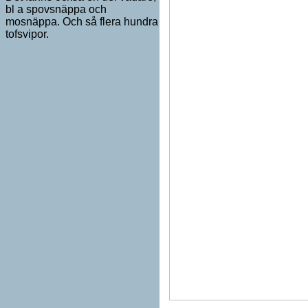
bl a spovsnäppa och
mosnäppa. Och så flera hundra
tofsvipor.