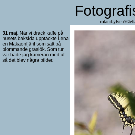
Fotograf
roland.y
31 maj.
När vi drack kaffe på
husets baksida upptäckte Lena
en Makaonfjäril som satt på
blommande gräslök. Som tur
var hade jag kameran med ut
så det blev några bilder.