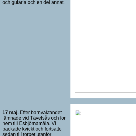
och gulärla och en del annat.
17 maj.
Efter barnvaktandet
lämnade vid Tävelsås och for
hem till Esbjörnamåla. Vi
packade kvickt och fortsatte
sedan till torpet utanför