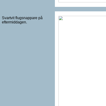
Svartvit flugsnappare på
eftermiddagen.