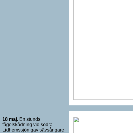
18 maj.
En stunds
fågelskådning vid södra
Lidhemssjön gav sävsångare