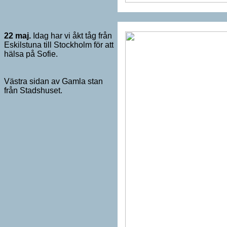
22
maj.
Idag har vi åkt tåg från
Eskilstuna till Stockholm för att
hälsa på Sofie.
Västra sidan av Gamla stan
från Stadshuset.