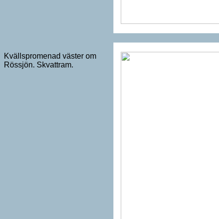
Kvällspromenad väster om
Rössjön. Skvattram.