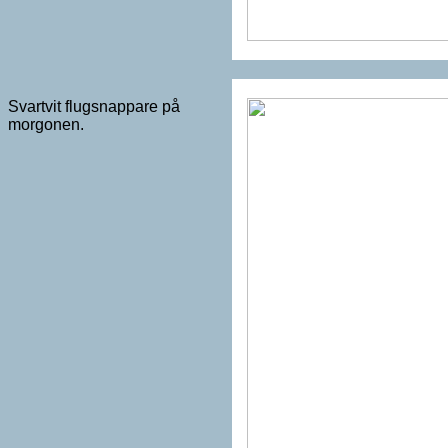
Svartvit flugsnappare på
morgonen.