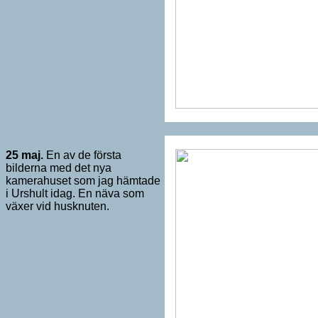
25
maj.
En av de första
bilderna med det nya
kamerahuset som jag hämtade
i Urshult idag. En näva som
växer vid husknuten.