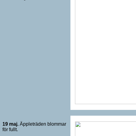
19 maj.
Äppleträden blommar
för fullt.