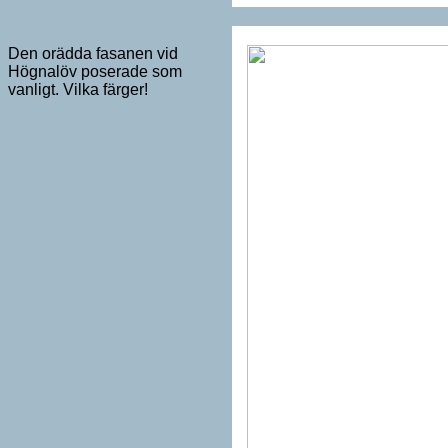
Den orädda fasanen vid
Högnalöv poserade som
vanligt. Vilka färger!