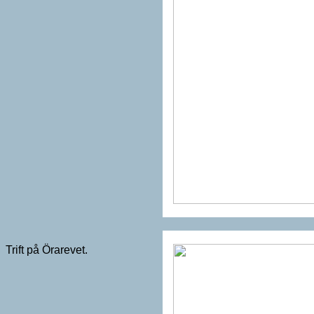
Trift på Örarevet.