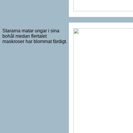
Stararna matar ungar i sina
bohål medan flertalet
maskroser har blommat färdigt.