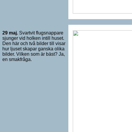
29
maj.
Svartvit flugsnappare
sjunger vid holken intill huset.
Den här och två bilder till visar
hur ljuset skapar ganska olika
bilder. Vilken som är bäst? Ja,
en smakfråga.