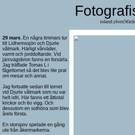
Fotograf
roland.y
29 mars
. En några timmars tur
till Lidhemssjön och Djurle
våtmark. Härligt vårväder,
varmt och jorddoftande. Vid
järnvägsbron fanns en forsärla.
Jag träffade Tomas L i
fågeltornet så det blev lite prat
om mesar och annat.
Jag fortsatte sedan till tornet
vid Djurle våtmark som nu var
helt isfri. Här fanns ett åttiotal
krickor och tio vigg. Och
dessutom en sothöna som blev
årets första.
En storspov spelade en gång
ute från åkermarkerna.