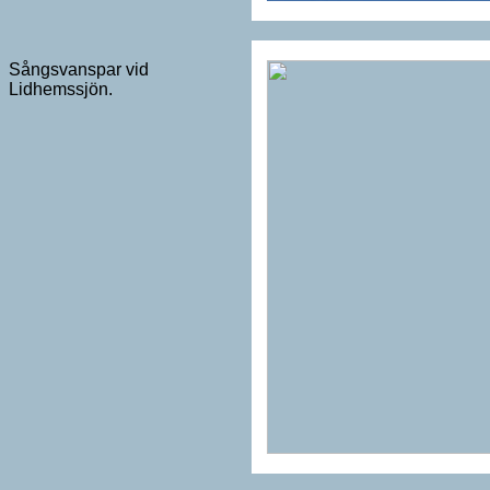
Sångsvanspar vid
Lidhemssjön.