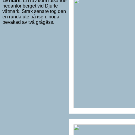
19 mars
. En räv kom lufsande
nedanför berget vid Djurle
våtmark. Strax senare tog den
en runda ute på isen, noga
bevakad av två grågäss.