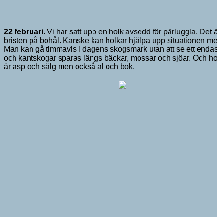
22 februari.
Vi har satt upp en holk avsedd för pärluggla. Det
bristen på bohål. Kanske kan holkar hjälpa upp situationen men v
Man kan gå timmavis i dagens skogsmark utan att se ett endast
och kantskogar sparas längs bäckar, mossar och sjöar. Och hol
är asp och sälg men också al och bok.