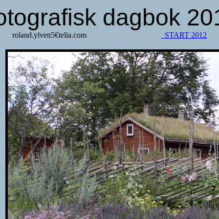
otografisk dagbok 20
roland.ylven5€telia.com
START 2012