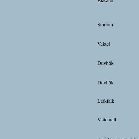
Bläsand
Storlom
Vaktel
Duvhök
Duvhök
Lärkfalk
Vattenrall