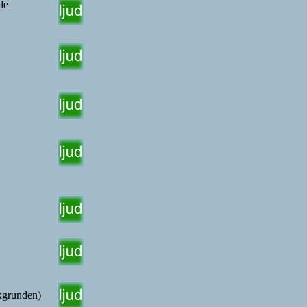
de
akgrunden)