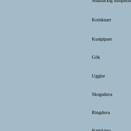
Småfläckig sumphön
Kornknarr
Kustpipare
Gök
Ugglor
Skogsduva
Ringduva
Nattskärra