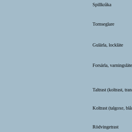
Spillkråka
Tornseglare
Gulärla, lockläte
Forsärla, varningslät
Taltrast (koltrast, tran
Koltrast (talgoxe, bl
Rödvingetrast