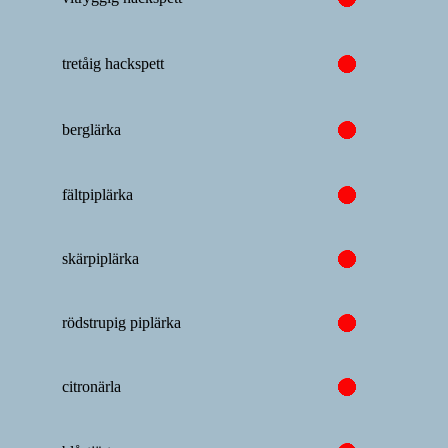
tretåig hackspett
berglärka
fältpiplärka
skärpiplärka
rödstrupig piplärka
citronärla