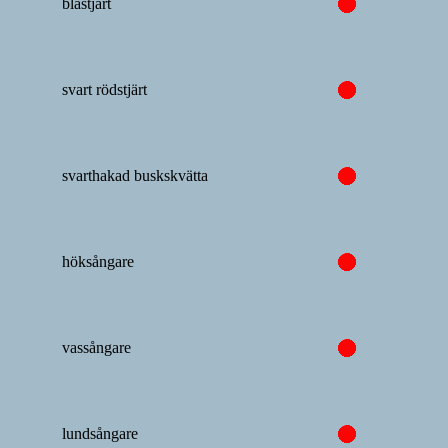
blåstjärt
svart rödstjärt
svarthakad buskskvätta
höksångare
vassångare
lundsångare