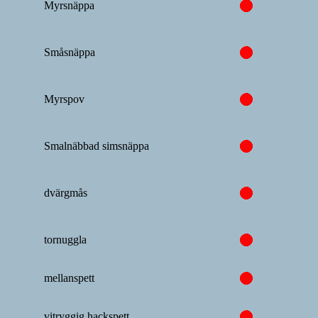
Myrsnäppa
Småsnäppa
Myrspov
Smalnäbbad simsnäppa
dvärgmås
tornuggla
mellanspett
vitryggig hackspett