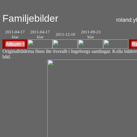
Familjebilder
roland.ylven
2011-04-17
2011-04-17
2011-09-23
2011-12-10
klar
klar
klar
Originalbilderna finns lite överallt i Ingeborgs samlingar. Kolla bilde
bild.