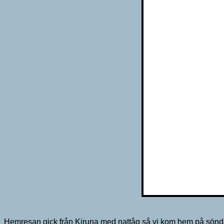
Hemresan gick från Kiruna med nattåg så vi kom hem på sönd