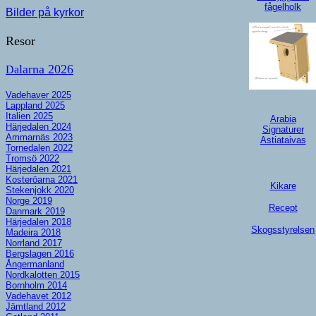
fågelholk
Bilder på kyrkor
Resor
larna 2026
Da
Vadehaver 2025
Lappland 2025
Italien 2025
Arabia
Härjedalen 2024
Signaturer
Ammarnäs 2023
Astiataivas
Tornedalen 2022
Tromsö 2022
Härjedalen 2021
Kosteröarna 2021
Kikare
Stekenjokk 2020
Norge 2019
Recept
Danmark 2019
Härjedalen 2018
Skogsstyrelsen
Madeira 2018
Norrland 2017
Bergslagen 2016
Ångermanland
Nordkalotten 2015
Bornholm 2014
Vadehavet 2012
Jämtland 2012