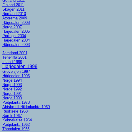
Gotland 2011
Finland 2011
Skagen 2011
Norrland 2010
Azorerna 2009
Härjedalen 2008
Norge 2007
Härjedalen 2005
Portugal 2004
Härjedalen 2004
Härjedalen 2003
Jämtland 2001
Teneriffa 2001
Island 1999
Härjedalen 1998
Grövelsjön 1997
Härjedalen 1996
Norge 1994
Norge 1993
Norge 1992
Norge 1991
Norge 1990
Padjelanta 1978
Abisko till Nikkaluokta 1969
Rusksele 1968
Sarek 1967
Kebnekaise 1964
Padjelanta 1962
Tänndalen 1955