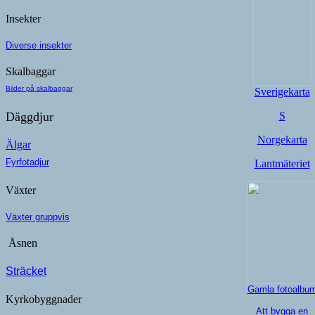
Insekter
Diverse insekter
Skalbaggar
Bilder på skalbaggar
Sverigekarta
Däggdjur
S
Norgekarta
Älgar
Fyrfotadjur
Lantmäteriet
Växter
Växter gruppvis
Åsnen
Sträcket
Gamla fotoalbu
Kyrkobyggnader
Att bygga en