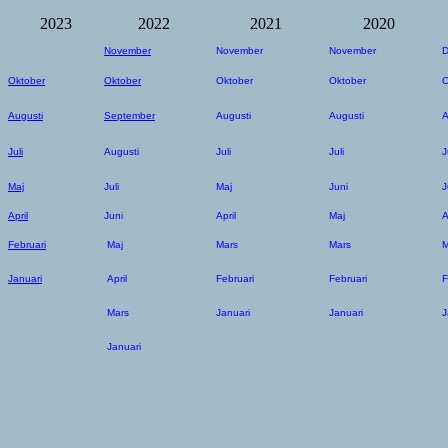
2023
2022
2021
2020
November
November
November
D
Oktober
Oktober
Oktober
Oktober
O
Augusti
September
Augusti
Augusti
A
Juli
Augusti
Juli
Juli
J
Maj
Juli
Maj
Juni
J
April
Juni
April
Maj
A
Februari
Maj
Mars
Mars
M
Januari
April
Februari
Februari
F
Mars
Januari
Januari
J
Januari