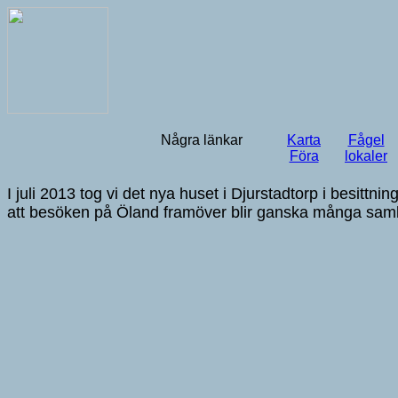
Några länkar
Karta
Fågel
Föra
lokaler
I juli 2013 tog vi det nya huset i Djurstadtorp i besittni
att besöken på Öland framöver blir ganska många samla